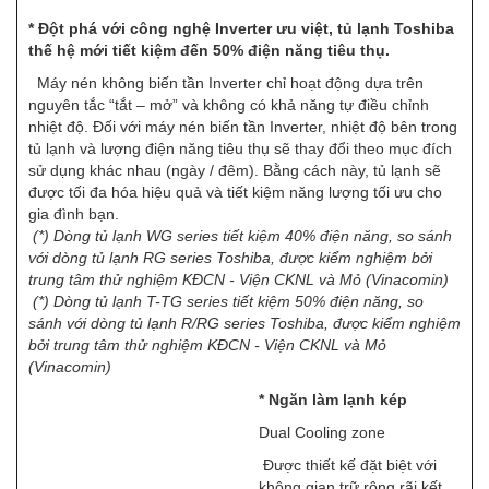
* Đột phá với công nghệ Inverter ưu việt, tủ lạnh Toshiba
thế hệ mới tiết kiệm đến 50% điện năng tiêu thụ.
Máy nén không biến tần Inverter chỉ hoạt động dựa trên
nguyên tắc “tắt – mở” và không có khả năng tự điều chỉnh
nhiệt độ. Đối với máy nén biến tần Inverter, nhiệt độ bên trong
tủ lạnh và lượng điện năng tiêu thụ sẽ thay đổi theo mục đích
sử dụng khác nhau (ngày / đêm). Bằng cách này, tủ lạnh sẽ
được tối đa hóa hiệu quả và tiết kiệm năng lượng tối ưu cho
gia đình bạn.
(*) Dòng tủ lạnh WG series tiết kiệm 40% điện năng, so sánh
với dòng tủ lạnh RG series Toshiba, được kiểm nghiệm bởi
trung tâm thử nghiệm KĐCN - Viện CKNL và Mỏ (Vinacomin)
(*) Dòng tủ lạnh T-TG series tiết kiệm 50% điện năng, so
sánh với dòng tủ lạnh R/RG series Toshiba, được kiểm nghiệm
bởi trung tâm thử nghiệm KĐCN - Viện CKNL và Mỏ
(Vinacomin)
* Ngăn làm lạnh kép
Dual Cooling zone
Được thiết kế đặt biệt với
không gian trữ rộng rãi kết