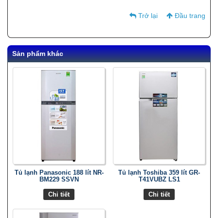
Trở lại
Đầu trang
Sản phẩm khác
Tủ lạnh Panasonic 188 lít NR-
Tủ lạnh Toshiba 359 lít GR-
BM229 SSVN
T41VUBZ LS1
Chi tiết
Chi tiết