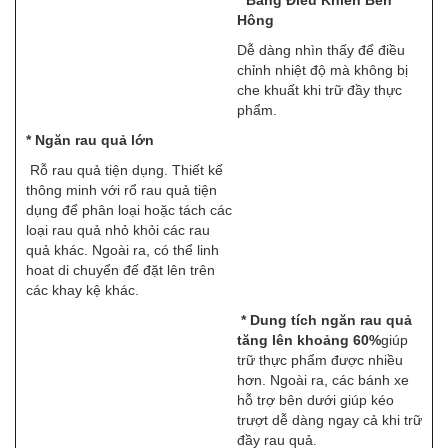
* Bảng Điều Khiển Bên
Hông
Dễ dàng nhìn thấy để điều
chỉnh nhiệt độ mà không bị
che khuất khi trữ đầy thực
phẩm.
* Ngăn rau quả lớn
Rỗ rau quả tiện dụng. Thiết kế
thông minh với rổ rau quả tiện
dụng để phân loại hoặc tách các
loại rau quả nhỏ khỏi các rau
quả khác. Ngoài ra, có thể linh
hoat di chuyển đế đặt lên trên
các khay kệ khác.
* Dung tích ngăn rau quả
tăng lên khoảng 60%
giúp
trữ thực phẩm được nhiều
hơn. Ngoài ra, các bánh xe
hỗ trợ bên dưới giúp kéo
trượt dễ dàng ngay cả khi trữ
đầy rau quả.