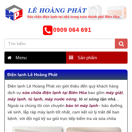
0909 064 691
Menu
Sản phẩm
Điện lạnh Lê Hoàng Phát
Điện lạnh Lê Hoàng Phát xin giới thiệu đến quý khách hàng
dịch vụ
sửa chữa điện lạnh tại Biên Hòa
bao gồm
máy giặt
,
máy lạnh
,
tủ lạnh
,
máy nước nóng
,
lò vi sóng tận nhà
…
Ngoài ra chúng tôi còn chuyên
bảo trì máy lạnh
– bảo dưỡng,
vệ sinh, lắp ráp máy lạnh tốt nhất, cam kết xử lý triệt để ban
bệnh, với đội ngũ kỹ sư giỏi trực tiếp kiểm tra và sửa chữa