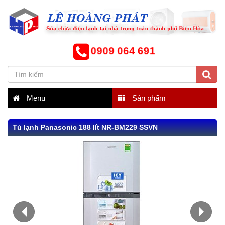
0909 064 691
Menu
Sản phẩm
Tủ lạnh Panasonic 188 lít NR-BM229 SSVN